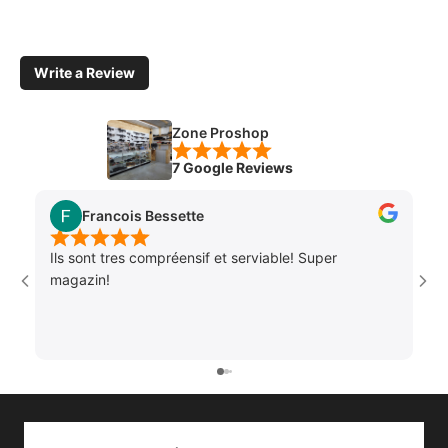
au
au
au
au
slide
slide
slide
slide
1
2
3
4
Write a Review
Zone Proshop
7 Google Reviews
Francois Bessette
Ils sont tres compréensif et serviable! Super
magazin!