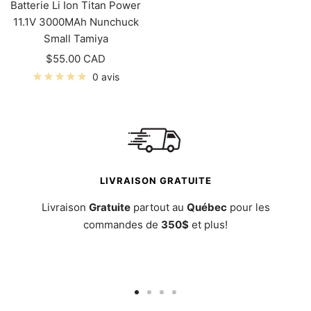
Batterie Li Ion Titan Power
11.1V 3000MAh Nunchuck
Small Tamiya
Prix
$55.00 CAD
de
0 avis
vente
LIVRAISON GRATUITE
Livraison
Gratuite
partout au
Québec
pour les
commandes de
350$
et plus!
Aller
Aller
Aller
Aller