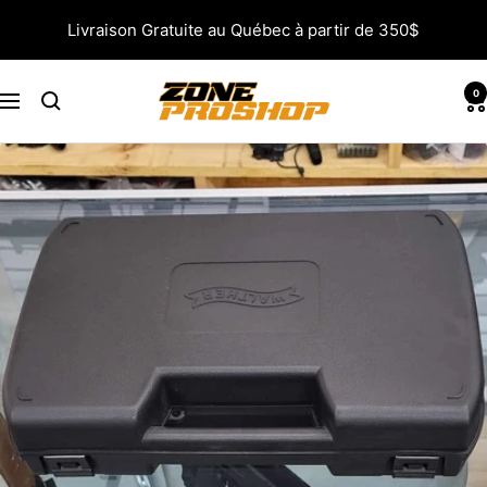
Passer
Livraison Gratuite au Québec à partir de 350$
au
contenu
Zone
0
Navigation
Proshop