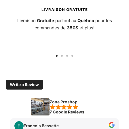
LIVRAISON GRATUITE
Livraison
Gratuite
partout au
Québec
pour les
commandes de
350$
et plus!
Aller
Aller
Aller
Aller
au
au
au
au
slide
slide
slide
slide
1
2
3
4
Write a Review
Zone Proshop
7 Google Reviews
Francois Bessette