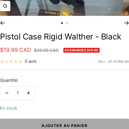
Zoom
Aller
Aller
au
au
Pistol Case Rigid Walther - Black
slide
slide
1
2
Prix
$19.99 CAD
Prix
$29.99 CAD
ECONOMISEZ $10.00
normal
de
0 avis
SKU :
ZP-PCRW-BK
vente
Quantité:
Réduire
Augmenter
la
la
En stock
quantité
quantité
AJOUTER AU PANIER